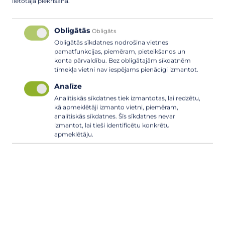
lietotāja piekrišana.
Obligātās
Obligāts
Obligātās sīkdatnes nodrošina vietnes
pamatfunkcijas, piemēram, pieteikšanos un
konta pārvaldību. Bez obligātajām sīkdatnēm
tīmekļa vietni nav iespējams pienācīgi izmantot.
Analīze
Analītiskās sīkdatnes tiek izmantotas, lai redzētu,
kā apmeklētāji izmanto vietni, piemēram,
Par katlu mājas avārijas remontu
analītiskās sīkdatnes. Šīs sīkdatnes nevar
izmantot, lai tieši identificētu konkrētu
apmeklētāju.
17. OKTOBRIS, 2024