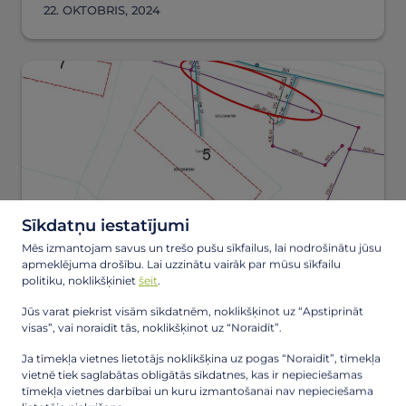
22. OKTOBRIS, 2024
Sīkdatņu iestatījumi
Mēs izmantojam savus un trešo pušu sīkfailus, lai nodrošinātu jūsu
apmeklējuma drošību. Lai uzzinātu vairāk par mūsu sīkfailu
Kanalizācijas tīkla remontdarbi Zvejnieku
politiku, noklikšķiniet
šeit
.
ielā, Carnikavā
Jūs varat piekrist visām sīkdatnēm, noklikšķinot uz “Apstiprināt
visas”, vai noraidīt tās, noklikšķinot uz “Noraidīt”.
17. OKTOBRIS, 2024
Ja tīmekļa vietnes lietotājs noklikšķina uz pogas “Noraidīt”, tīmekļa
vietnē tiek saglabātas obligātās sīkdatnes, kas ir nepieciešamas
tīmekļa vietnes darbībai un kuru izmantošanai nav nepieciešama