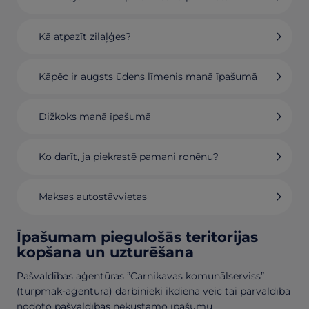
Kā atpazīt zilaļģes?
Kāpēc ir augsts ūdens līmenis manā īpašumā
Dižkoks manā īpašumā
Ko darīt, ja piekrastē pamani ronēnu?
Maksas autostāvvietas
Īpašumam piegulošās teritorijas
kopšana un uzturēšana
Pašvaldības aģentūras ”Carnikavas komunālserviss”
(turpmāk-aģentūra) darbinieki ikdienā veic tai pārvaldībā
nodoto pašvaldības nekustamo īpašumu