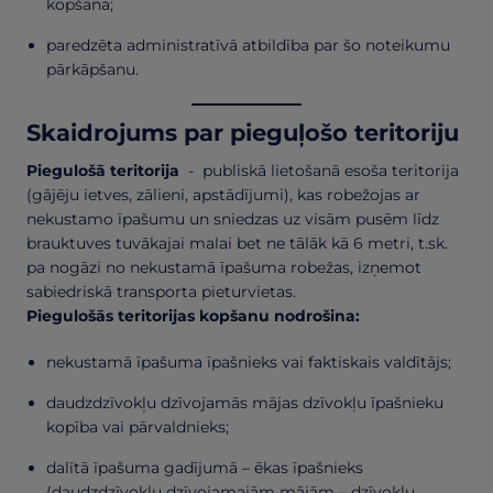
kopšanā;
paredzēta administratīvā atbildība par šo noteikumu
pārkāpšanu.
Skaidrojums par pieguļošo teritoriju
Piegulošā teritorija
- publiskā lietošanā esoša teritorija
(gājēju ietves, zālieni, apstādījumi), kas robežojas ar
nekustamo īpašumu un sniedzas uz visām pusēm līdz
brauktuves tuvākajai malai bet ne tālāk kā 6 metri, t.sk.
pa nogāzi no nekustamā īpašuma robežas, izņemot
sabiedriskā transporta pieturvietas.
Piegulošās teritorijas kopšanu nodrošina:
nekustamā īpašuma īpašnieks vai faktiskais valdītājs;
daudzdzīvokļu dzīvojamās mājas dzīvokļu īpašnieku
kopība vai pārvaldnieks;
dalītā īpašuma gadījumā – ēkas īpašnieks
(daudzdzīvokļu dzīvojamajām mājām – dzīvokļu