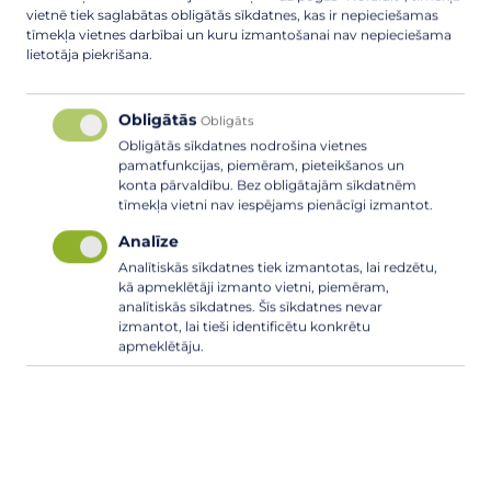
retāk kā divas reizes gadā – līdz 30. jūnijam un līdz 15.
vietnē tiek saglabātas obligātās sīkdatnes, kas ir nepieciešamas
septembrim;
tīmekļa vietnes darbībai un kuru izmantošanai nav nepieciešama
lietotāja piekrišana.
lauksaimniecībā izmantojamos nekustamos īpašumos
nodrošina pļaušanu ne retāk kā vienu reizi gadā, ne
vēlāk kā līdz 15. septembrim.
Obligātās
Obligāts
Obligātās sīkdatnes nodrošina vietnes
2) atbrīvo piegulošo teritoriju no atkritumiem,
pamatfunkcijas, piemēram, pieteikšanos un
nokritušām lapām, nokaltušiem augiem un zariem,
konta pārvaldību. Bez obligātajām sīkdatnēm
tīmekļa vietni nav iespējams pienācīgi izmantot.
akmeņiem, būvmateriāliem un citiem priekšmetiem;
Analīze
3) veic pasākumus, lai nepieļautu uzkopšanas rezultātā
radīto atkritumu, netīro ūdeņu, zāles un citu priekšmetu
Analītiskās sīkdatnes tiek izmantotas, lai redzētu,
kā apmeklētāji izmanto vietni, piemēram,
uzkrāšanu vai izmešanu neparedzētās vietās (uz ceļiem,
analītiskās sīkdatnes. Šīs sīkdatnes nevar
ietvēm, gūliju nosegrestēs (rīdziņu restēs) vai
izmantot, lai tieši identificētu konkrētu
apstādījumos);
apmeklētāju.
4) veic gājēju ietvju, izņemot sabiedriskā transporta
pieturvietas, attīrīšanu no sniega un ledus, pretslīdes
materiāla kaisīšanu, neizmantojot kaitīgas ķīmiskas
vielas.