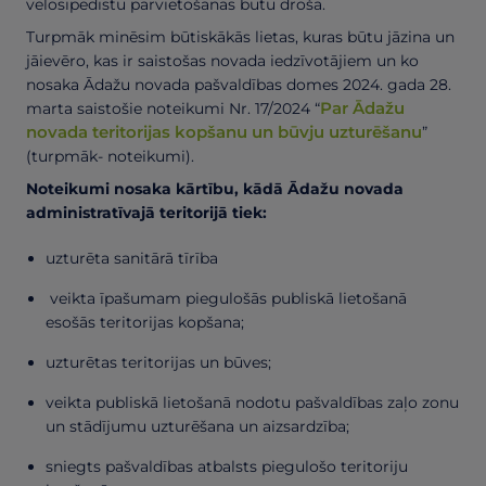
velosipēdistu pārvietošanās būtu droša.
Turpmāk minēsim būtiskākās lietas, kuras būtu jāzina un
jāievēro, kas ir saistošas novada iedzīvotājiem un ko
nosaka Ādažu novada pašvaldības domes 2024. gada 28.
Par Ādažu
marta saistošie noteikumi Nr. 17/2024 “
novada teritorijas kopšanu un būvju uzturēšanu
”
(turpmāk- noteikumi).
Noteikumi nosaka kārtību, kādā Ādažu novada
administratīvajā teritorijā tiek:
uzturēta sanitārā tīrība
veikta īpašumam piegulošās publiskā lietošanā
esošās teritorijas kopšana;
uzturētas teritorijas un būves;
veikta publiskā lietošanā nodotu pašvaldības zaļo zonu
un stādījumu uzturēšana un aizsardzība;
sniegts pašvaldības atbalsts piegulošo teritoriju