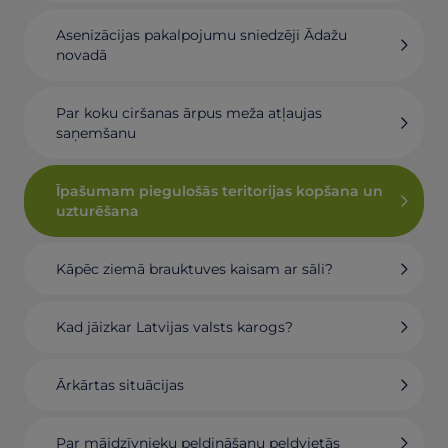
Asenizācijas pakalpojumu sniedzēji Ādažu
novadā
Par koku ciršanas ārpus meža atļaujas
saņemšanu
Īpašumam piegulošās teritorijas kopšana un
uzturēšana
Kāpēc ziemā brauktuves kaisam ar sāli?
Kad jāizkar Latvijas valsts karogs?
Ārkārtas situācijas
Par mājdzīvnieku peldināšanu peldvietās