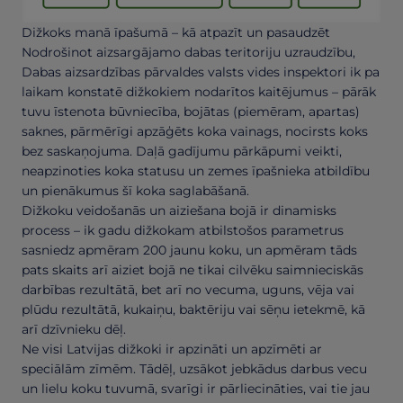
Dižkoks manā īpašumā – kā atpazīt un pasaudzēt
Nodrošinot aizsargājamo dabas teritoriju uzraudzību,
Dabas aizsardzības pārvaldes valsts vides inspektori ik pa
laikam konstatē dižkokiem nodarītos kaitējumus – pārāk
tuvu īstenota būvniecība, bojātas (piemēram, apartas)
saknes, pārmērīgi apzāģēts koka vainags, nocirsts koks
bez saskaņojuma. Daļā gadījumu pārkāpumi veikti,
neapzinoties koka statusu un zemes īpašnieka atbildību
un pienākumus šī koka saglabāšanā.
Dižkoku veidošanās un aiziešana bojā ir dinamisks
process – ik gadu dižkokam atbilstošos parametrus
sasniedz apmēram 200 jaunu koku, un apmēram tāds
pats skaits arī aiziet bojā ne tikai cilvēku saimnieciskās
darbības rezultātā, bet arī no vecuma, uguns, vēja vai
plūdu rezultātā, kukaiņu, baktēriju vai sēņu ietekmē, kā
arī dzīvnieku dēļ.
Ne visi Latvijas dižkoki ir apzināti un apzīmēti ar
speciālām zīmēm. Tādēļ, uzsākot jebkādus darbus vecu
un lielu koku tuvumā, svarīgi ir pārliecināties, vai tie jau