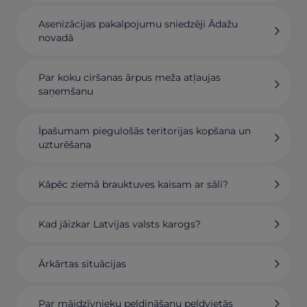
Asenizācijas pakalpojumu sniedzēji Ādažu
novadā
Par koku ciršanas ārpus meža atļaujas
saņemšanu
Īpašumam piegulošās teritorijas kopšana un
uzturēšana
Kāpēc ziemā brauktuves kaisam ar sāli?
Kad jāizkar Latvijas valsts karogs?
Ārkārtas situācijas
Par mājdzīvnieku peldināšanu peldvietās