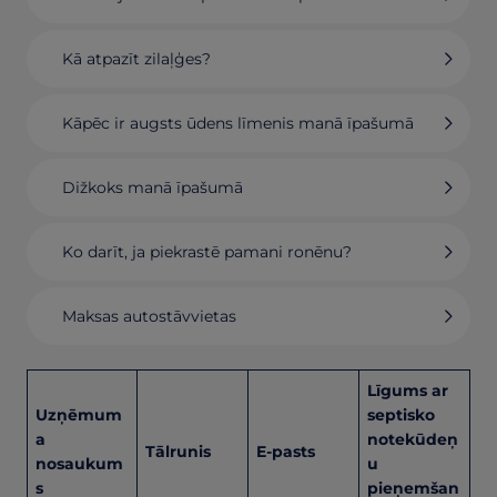
Kā atpazīt zilaļģes?
Kāpēc ir augsts ūdens līmenis manā īpašumā
Dižkoks manā īpašumā
Ko darīt, ja piekrastē pamani ronēnu?
Maksas autostāvvietas
Līgums ar
Uzņēmum
septisko
a
notekūdeņ
Tālrunis
E-pasts
nosaukum
u
s
pieņemšan