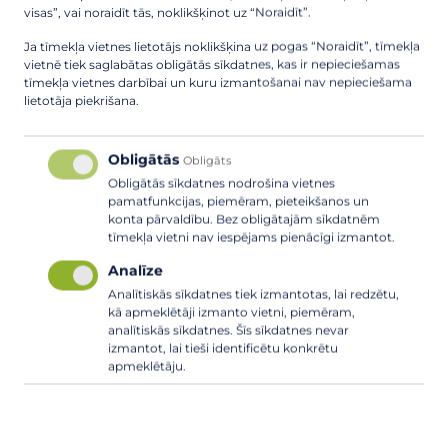
beliks.enes
SIA
SIA "Ādažu
visas”, vai noraidīt tās, noklikšķinot uz “Noraidīt”.
an@gmail.
20247110
"ENESAN"
ūdens"
com
Ja tīmekļa vietnes lietotājs noklikšķina uz pogas “Noraidīt”, tīmekļa
vietnē tiek saglabātas obligātās sīkdatnes, kas ir nepieciešamas
dzintars.ba
tīmekļa vietnes darbībai un kuru izmantošanai nav nepieciešama
SIA
SIA "Ādažu
lietotāja piekrišana.
bulis@inb
20223335
"Ferguson"
ūdens"
ox.lv
Obligātās
Obligāts
lieljuris@g
SIA "Ādažu
SIA "H2O"
27002712
Obligātās sīkdatnes nodrošina vietnes
mail.com
ūdens"
pamatfunkcijas, piemēram, pieteikšanos un
konta pārvaldību. Bez obligātajām sīkdatnēm
info@lautu
SIA "Ādažu
SIA "Lautus"
67281246
tīmekļa vietni nav iespējams pienācīgi izmantot.
s.lv
ūdens"
Analīze
P
lonas11@in
SIA “LONA
Analītiskās sīkdatnes tiek izmantotas, lai redzētu,
26513538
SIA"Valgum
kā apmeklētāji izmanto vietni, piemēram,
box.lv
S”
s-S"
analītiskās sīkdatnes. Šīs sīkdatnes nevar
izmantot, lai tieši identificētu konkrētu
P
apmeklētāju.
m
aktens@
SIA
29344365
SIA"Valgum
tvnet.lv
“MAKTENS”
s-S"
mtoilet@
SIA
SIA "Ādažu