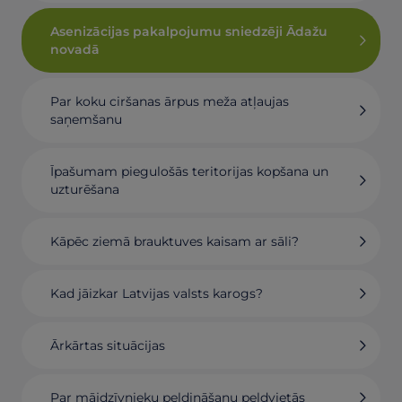
Asenizācijas pakalpojumu sniedzēji Ādažu
novadā
Par koku ciršanas ārpus meža atļaujas
saņemšanu
Īpašumam piegulošās teritorijas kopšana un
uzturēšana
Kāpēc ziemā brauktuves kaisam ar sāli?
Kad jāizkar Latvijas valsts karogs?
Ārkārtas situācijas
Par mājdzīvnieku peldināšanu peldvietās