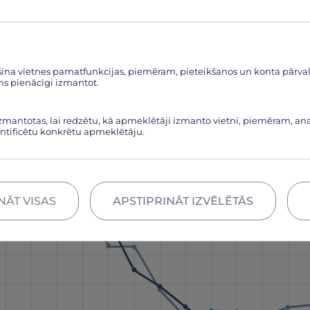
šina vietnes pamatfunkcijas, piemēram, pieteikšanos un konta pārv
ms pienācīgi izmantot.
izmantotas, lai redzētu, kā apmeklētāji izmanto vietni, piemēram, anal
dentificētu konkrētu apmeklētāju.
NĀT VISAS
APSTIPRINĀT IZVĒLĒTĀS