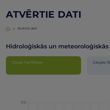
ATVĒRTIE DATI
Atvērtie dati
Hidroloģiskās un meteoroloģiskās 
Gauja-Carnikava
Gaujas-S