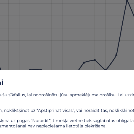
i
u sīkfailus, lai nodrošinātu jūsu apmeklējuma drošību. Lai uzzin
 noklikšķinot uz “Apstiprināt visas”, vai noraidīt tās, noklikšķinot
kšķina uz pogas “Noraidīt”, tīmekļa vietnē tiek saglabātas obligāt
izmantošanai nav nepieciešama lietotāja piekrišana.