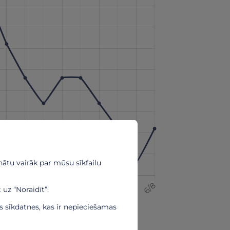
ātu vairāk par mūsu sīkfailu
 uz “Noraidīt”.
ās sīkdatnes, kas ir nepieciešamas