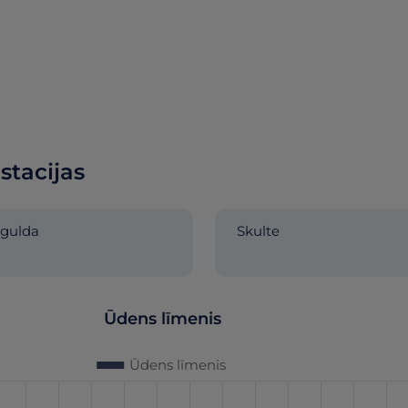
stacijas
igulda
Skulte