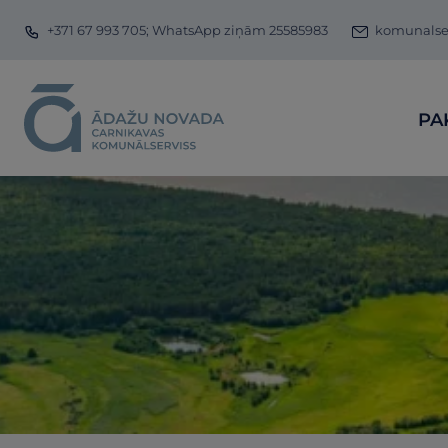
+371 67 993 705; WhatsApp ziņām 25585983
komunalser
PA