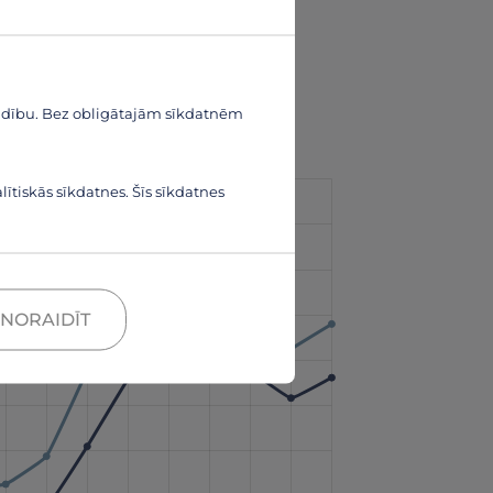
aldību. Bez obligātajām sīkdatnēm
ītiskās sīkdatnes. Šīs sīkdatnes
NORAIDĪT