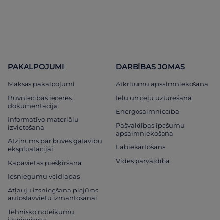
PAKALPOJUMI
DARBĪBAS JOMAS
Maksas pakalpojumi
Atkritumu apsaimniekošana
Būvniecības ieceres
Ielu un ceļu uzturēšana
dokumentācija
Energosaimniecība
Informatīvo materiālu
Pašvaldības īpašumu
izvietošana
apsaimniekošana
Atzinums par būves gatavību
Labiekārtošana
ekspluatācijai
Vides pārvaldība
Kapavietas piešķiršana
Iesniegumu veidlapas
Atļauju izsniegšana piejūras
autostāvvietu izmantošanai
Tehnisko noteikumu
izsniegšana