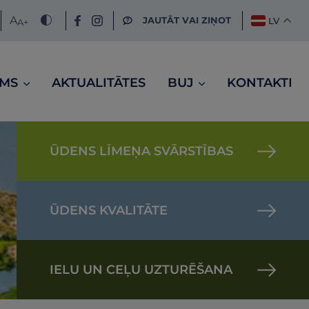
A
JAUTĀT VAI ZIŅOT
LV
A
+
UMS
AKTUALITĀTES
BUJ
KONTAKTI
ŪDENS LĪMEŅA SVĀRSTĪBAS
ŪDENS KVALITĀTE
IELU UN CEĻU UZTURĒŠANA