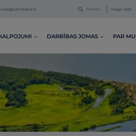
Viegli lasīt
viss@carnikava.lv
KALPOJUMI
DARBĪBAS JOMAS
PAR M