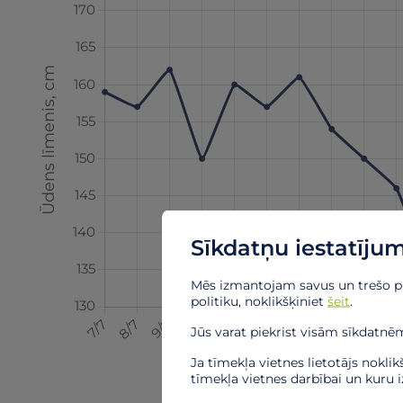
Sīkdatņu iestatījum
Mēs izmantojam savus un trešo puš
politiku, noklikšķiniet
šeit
.
Jūs varat piekrist visām sīkdatnēm,
Ja tīmekļa vietnes lietotājs nokli
tīmekļa vietnes darbībai un kuru 