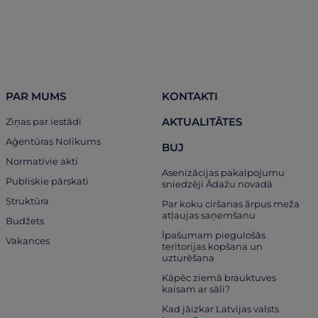
PAR MUMS
KONTAKTI
AKTUALITĀTES
Ziņas par iestādi
Aģentūras Nolikums
BUJ
Normatīvie akti
Asenizācijas pakalpojumu
Publiskie pārskati
sniedzēji Ādažu novadā
Struktūra
Par koku ciršanas ārpus meža
atļaujas saņemšanu
Budžets
Īpašumam piegulošās
Vakances
teritorijas kopšana un
uzturēšana
Kāpēc ziemā brauktuves
kaisam ar sāli?
Kad jāizkar Latvijas valsts