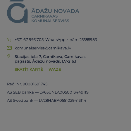
+371 67 993 705; WhatsApp ziņām 25585983
komunalserviss@carnikava.lv
Stacijas iela 7, Carnikava, Carnikavas
pagasts, Ādažu novads, LV-2163
SKATĪT KARTĒ
WAZE
Reģ. Nr. 90001691745
AS SEB banka — LV65UNLA0050013449119
AS Swedbank — LV28HABA0551029413114