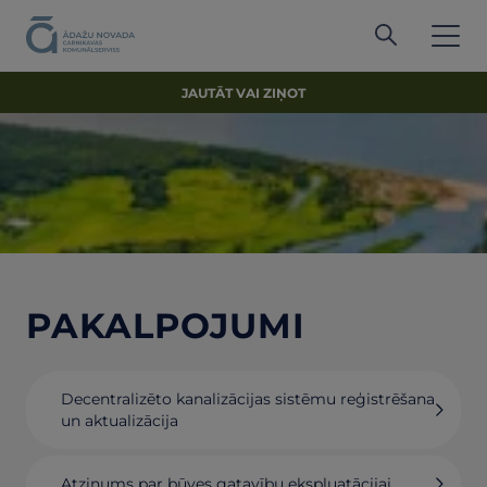
JAUTĀT VAI ZIŅOT
PAKALPOJUMI
Decentralizēto kanalizācijas sistēmu reģistrēšana
un aktualizācija
Atzinums par būves gatavību ekspluatācijai