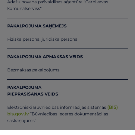
Ādažu novada pašvaldības aģentūra "Carnikavas
komunālserviss"
PAKALPOJUMA SAŅĒMĒJS
Fiziska persona, juridiska persona
PAKALPOJUMA APMAKSAS VEIDS
Bezmaksas pakalpojums
PAKALPOJUMA
PIEPRASĪŠANAS VEIDS
(BIS)
Elektroniski Būvniecības informācijas sistēmas
bis.gov.lv
“Būvniecības ieceres dokumentācijas
saskaņojums”