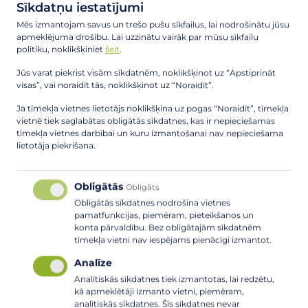
Sīkdatņu iestatījumi
ADRESE, UZZIŅAS,
KONSULTĀCIJAS
Mēs izmantojam savus un trešo pušu sīkfailus, lai nodrošinātu jūsu
apmeklējuma drošību. Lai uzzinātu vairāk par mūsu sīkfailu
politiku, noklikšķiniet
šeit
.
Ādažu novada pašvaldības aģentūra
"Carnikavas Komunālserviss"
Jūs varat piekrist visām sīkdatnēm, noklikšķinot uz “Apstiprināt
Stacijas iela 7, Carnikava, Carnikavas pag., LV – 2163
visas”, vai noraidīt tās, noklikšķinot uz “Noraidīt”.
e-pasts: komunalserviss@carnikava.lv
Ja tīmekļa vietnes lietotājs noklikšķina uz pogas “Noraidīt”, tīmekļa
tālr.+371 67993705
vietnē tiek saglabātas obligātās sīkdatnes, kas ir nepieciešamas
tīmekļa vietnes darbībai un kuru izmantošanai nav nepieciešama
lietotāja piekrišana.
PAKALPOJUMA
SAŅEMŠANAS VEIDS
Obligātās
Obligāts
Elektroniski Būvniecības informācijas sistēmā (BIS).
Obligātās sīkdatnes nodrošina vietnes
pamatfunkcijas, piemēram, pieteikšanos un
konta pārvaldību. Bez obligātajām sīkdatnēm
PAKALPOJUMA SAŅEMŠANAS
tīmekļa vietni nav iespējams pienācīgi izmantot.
GAITA
Analīze
Analītiskās sīkdatnes tiek izmantotas, lai redzētu,
bis.gov.lv
Būvniecības informācijas sistēmā
jāiesniedz
kā apmeklētāji izmanto vietni, piemēram,
pieprasījums būvniecības ieceres dokumentācijas
analītiskās sīkdatnes. Šīs sīkdatnes nevar