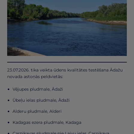
23.07.2026. tika veikta ūdens kvalitātes testēšana Ādažu
novada astoņās peldvietās:
Vējupes pludmale, Ādaži
Ūbeļu ielas pludmale, Ādaži
Alderu pludmale, Alderi
Kadagas ezera pludmale, Kadaga
Carnikavas pludmale pie Laivu ielas, Carnikava