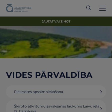
JAUTĀT VAI ZIŅOT
VIDES PĀRVALDĪBA
Piekrastes apsaimniekošana
Šķiroto atkritumu savākšanas laukums Laivu ielā
12, Carnikavā