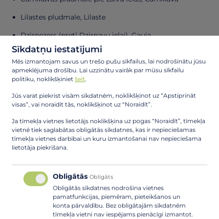
Lilastes pludmale, Lilaste
Dzirnezers (pretī Dzirnavu ielai), Gauja
Sīkdatņu iestatījumi
Lielais Baltezers (pie Baltezera ielas), Baltezers
Mēs izmantojam savus un trešo pušu sīkfailus, lai nodrošinātu jūsu
apmeklējuma drošību. Lai uzzinātu vairāk par mūsu sīkfailu
Informējam, ka peldēšanās vietu ūdens kvalitāte ir
politiku, noklikšķiniet
šeit
.
rakstutojama kā izcila.
Jūs varat piekrist visām sīkdatnēm, noklikšķinot uz “Apstiprināt
Baudiet ūdenspriekus droši!
visas”, vai noraidīt tās, noklikšķinot uz “Noraidīt”.
Ja tīmekļa vietnes lietotājs noklikšķina uz pogas “Noraidīt”, tīmekļa
Informējam, ka katru gadu pedsezonā tiek veiktas
ūdens
vietnē tiek saglabātas obligātās sīkdatnes, kas ir nepieciešamas
kvalitātes analīzes
pašvaldības peldvietās.
tīmekļa vietnes darbībai un kuru izmantošanai nav nepieciešama
lietotāja piekrišana.
Ūdens paraugi tiek ņemti šādās peldvietās:
Vējupes pludmale, Ādaži
Obligātās
Obligāts
Obligātās sīkdatnes nodrošina vietnes
Ūbeļu ielas pludmale, Ādaži
pamatfunkcijas, piemēram, pieteikšanos un
konta pārvaldību. Bez obligātajām sīkdatnēm
Alderu pludmale, Alderi
tīmekļa vietni nav iespējams pienācīgi izmantot.