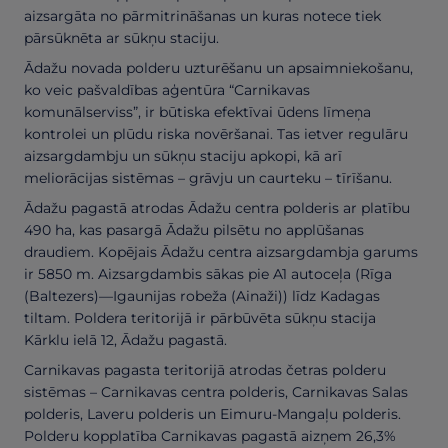
aizsargāta no pārmitrināšanas un kuras notece tiek
pārsūknēta ar sūkņu staciju.
Ādažu novada polderu uzturēšanu un apsaimniekošanu,
ko veic pašvaldības aģentūra “Carnikavas
komunālserviss”, ir būtiska efektīvai ūdens līmeņa
kontrolei un plūdu riska novēršanai. Tas ietver regulāru
aizsargdambju un sūkņu staciju apkopi, kā arī
meliorācijas sistēmas – grāvju un caurteku – tīrīšanu.
Ādažu pagastā atrodas Ādažu centra polderis ar platību
490 ha, kas pasargā Ādažu pilsētu no applūšanas
draudiem. Kopējais Ādažu centra aizsargdambja garums
ir 5850 m. Aizsargdambis sākas pie A1 autoceļa (Rīga
(Baltezers)—Igaunijas robeža (Ainaži)) līdz Kadagas
tiltam. Poldera teritorijā ir pārbūvēta sūkņu stacija
Kārklu ielā 12, Ādažu pagastā.
Carnikavas pagasta teritorijā atrodas četras polderu
sistēmas – Carnikavas centra polderis, Carnikavas Salas
polderis, Laveru polderis un Eimuru-Mangaļu polderis.
Polderu kopplatība Carnikavas pagastā aizņem 26,3%