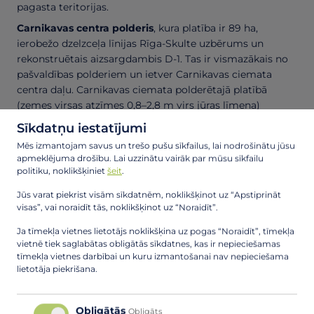
pagasta teritorijas.
Carnikavas centra polderis
, kura platība ir 89 ha,
ierobežo dzelzceļa līnijas Rīga-Skulte uzbērums un
rekonstruētais aizsargdambis D-1. Tas ir vismazākais no
pašvaldības polderiem un ietver Carnikavas ciemata
centra daļu. Carnikavas ciemata polderētajā platībā
(zemes virsas atzīmes 0,8–2,8 m virs jūras līmeņa)
mitruma stāvokli nosaka gruntsūdens līmenis, kuru var
Sīkdatņu iestatījumi
mākslīgi regulēt ar ūdens atsūknēšanu no ciemata
Mēs izmantojam savus un trešo pušu sīkfailus, lai nodrošinātu jūsu
diviem meliorācijas krājbaseiniem uz Vecgauju.
apmeklējuma drošību. Lai uzzinātu vairāk par mūsu sīkfailu
politiku, noklikšķiniet
šeit
.
Salas polderis
ir otrais mazākais Carnikavas pagasta
teritorijā, tā kopējā platība ir 172 ha. Poldera teritorijā
Jūs varat piekrist visām sīkdatnēm, noklikšķinot uz “Apstiprināt
atrodas apdzīvota vieta. Poldera teritoriju apjož dambji
visas”, vai noraidīt tās, noklikšķinot uz “Noraidīt”.
D-2 un D-3, šosejas P-1 un V45, kā arī dzelzceļa līnijas
Ja tīmekļa vietnes lietotājs noklikšķina uz pogas “Noraidīt”, tīmekļa
Rīga–Skulte uzbērums.
vietnē tiek saglabātas obligātās sīkdatnes, kas ir nepieciešamas
Laveru polderis
2019 ha lielais Laveru polderis atrodas
tīmekļa vietnes darbībai un kuru izmantošanai nav nepieciešama
lietotāja piekrišana.
gan Carnikavas, gan Ādažu pagastu (1100 ha) teritorijā.
Laveru polderu teritorijā atrodas lauksaimniecības, meža
un apbūves zemes.
Obligātās
Obligāts