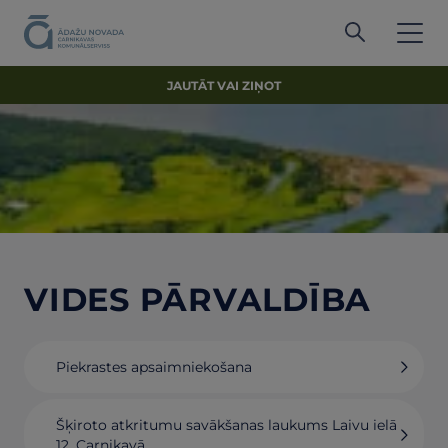
JAUTĀT VAI ZIŅOT
VIDES PĀRVALDĪBA
Piekrastes apsaimniekošana
Šķiroto atkritumu savākšanas laukums Laivu ielā
12, Carnikavā