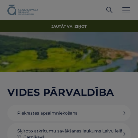
JAUTĀT VAI ZIŅOT
VIDES PĀRVALDĪBA
Piekrastes apsaimniekošana
Šķiroto atkritumu savākšanas laukums Laivu ielā
12, Carnikavā