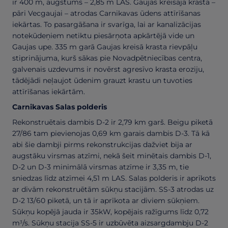
ir 400 m, augstums – 2,85 m LAS. Gaujas kreisajā krastā –
pāri Vecgaujai – atrodas Carnikavas ūdens attīrīšanas
iekārtas. To pasargāšana ir svarīga, lai ar kanalizācijas
notekūdeņiem netiktu piesārņota apkārtējā vide un
Gaujas upe. 335 m garā Gaujas kreisā krasta rievpāļu
stiprinājuma, kurš sākas pie Novadpētniecības centra,
galvenais uzdevums ir novērst agresīvo krasta eroziju,
tādējādi neļaujot ūdenim grauzt krastu un tuvoties
attīrīšanas iekārtām.
Carnikavas Salas polderis
Rekonstruētais dambis D-2 ir 2,79 km garš. Beigu piketā
27/86 tam pievienojas 0,69 km garais dambis D-3. Tā kā
abi šie dambji pirms rekonstrukcijas dažviet bija ar
augstāku virsmas atzīmi, nekā šeit minētais dambis D-1,
D-2 un D-3 minimālā virsmas atzīme ir 3,35 m, tie
sniedzas līdz atzīmei 4,51 m LAS. Salas polderis ir aprīkots
ar divām rekonstruētām sūkņu stacijām. SS-3 atrodas uz
D-2 13/60 piketā, un tā ir aprīkota ar diviem sūkņiem.
Sūkņu kopējā jauda ir 35kW, kopējais ražīgums līdz 0,72
m
/s. Sūkņu stacija SS-5 ir uzbūvēta aizsargdambju D-2
3