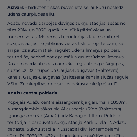
Aizvars
– hidrotehniskās būves ietaise, ar kuru noslēdz
ūdens caurplūdes ailu.
Ādažu novadā darbojas deviņas sūkņu stacijas, sešas no
tām 2014. un 2020. gadā ir pilnībā pārbūvētas un
modernizētas. Modernās tehnoloģijas ļauj monitorēt
sūkņu stacijas no jebkuras vietas t.sk. biroja telpām, kā
arī palīdz automātiski regulēt ūdens līmeņus polderu
teritorijās, nodrošinot optimālus gruntsūdens līmeņus.
Kā arī novadā atrodas caurteka-regulators pie Vējupes,
slūžas uz Dzirnupes un Gaujas-Daugavas (Baltezera)
kanāls. Gaujas-Daugavas (Baltezera) kanāla slūžas regulē
VSIA “Zemkopības ministrijas nekustamie īpašumi”.
Ādažu centra polderis
Kopējais Ādažu centra aizsargdambja garums ir 5850m.
Aizsargdambis sākas pie A1 autoceļa (Rīga (Baltezers)—
Igaunijas robeža (Ainaži) līdz Kadagas tiltam. Poldera
teritorijā ir pārbūvēta sūkņu stacija Kārklu ielā 12, Ādažu
pagastā. Sūkņu stacijā ir uzstādīti divi iegremdējami
sūkņi PL 7030**3- 432 ar jaudu katram 40 kW un ražību