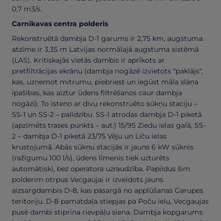
0,7 m3/s.
Carnikavas centra polderis
Rekonstruētā dambja D-1 garums ir 2,75 km, augstuma
atzīme ir 3,35 m Latvijas normālajā augstuma sistēmā
(LAS). Kritiskajās vietās dambis ir aprīkots ar
pretfiltrācijas ekrānu (dambja nogāzē izvietots "paklājs",
kas, uzņemot mitrumu, piebriest un iegūst māla slāņa
īpašības, kas aiztur ūdens filtrēšanos caur dambja
nogāzi). To īsteno ar divu rekonstruēto sūkņu staciju –
SS-1 un SS-2 – palīdzību. SS-1 atrodas dambja D-1 piketā
(apzīmēts trases punkts – aut.) 15/95 Ziedu ielas galā, SS-
2 – dambja D-1 piketā 23/75 Vēju un Līču ielas
krustojumā. Abās sūkņu stacijās ir jauns 6 kW sūknis
(ražīgumu 100 l/s), ūdens līmenis tiek uzturēts
automātiski, bez operatora uzraudzība. Papildus šim
polderim otrpus Vecgaujai ir izveidots jauns
aizsargdambis D-8, kas pasargā no applūšanas Garupes
teritoriju. D-8 pamatdaļa stiepjas pa Poču ielu, Vecgaujas
pusē dambi stiprina rievpāļu siena. Dambja kopgarums