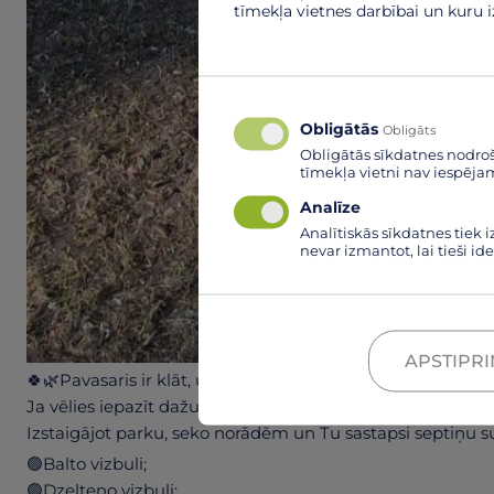
tīmekļa vietnes darbībai un kuru 
Obligātās
Obligāts
Obligātās sīkdatnes nodro
tīmekļa vietni nav iespēja
Analīze
Analītiskās sīkdatnes tiek 
nevar izmantot, lai tieši i
APSTIPRI
🍀🌿Pavasaris ir klāt, un dabā mostas dažādi augi.🪻🍀🌿
Ja vēlies iepazīt dažus no mūsu novada pavasara košumi
Izstaigājot parku, seko norādēm un Tu sastapsi septiņu 
🟢Balto vizbuli;
🟢Dzelteno vizbuli;