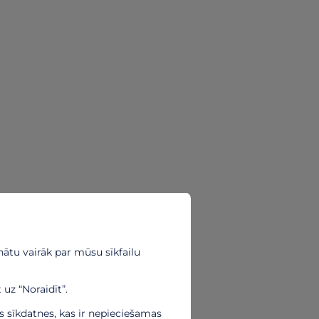
ātu vairāk par mūsu sīkfailu
 uz “Noraidīt”.
ās sīkdatnes, kas ir nepieciešamas