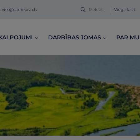
Viegli lasīt
viss@carnikava.lv
KALPOJUMI
DARBĪBAS JOMAS
PAR M