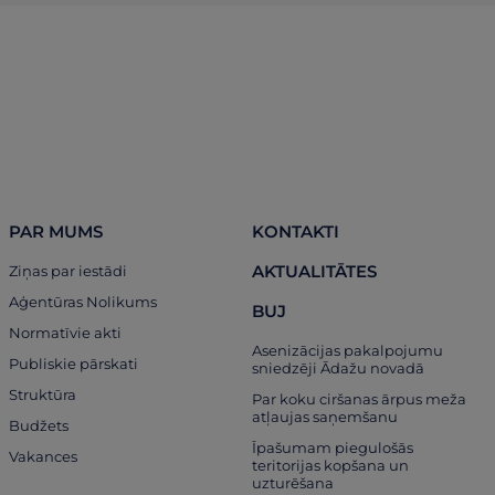
PAR MUMS
KONTAKTI
AKTUALITĀTES
Ziņas par iestādi
Aģentūras Nolikums
BUJ
Normatīvie akti
Asenizācijas pakalpojumu
Publiskie pārskati
sniedzēji Ādažu novadā
Struktūra
Par koku ciršanas ārpus meža
atļaujas saņemšanu
Budžets
Īpašumam piegulošās
Vakances
teritorijas kopšana un
uzturēšana