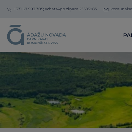
+371 67 993 705; WhatsApp ziņām 25585983
komunalser
PA