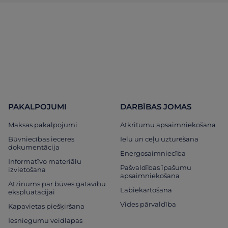
PAKALPOJUMI
DARBĪBAS JOMAS
Maksas pakalpojumi
Atkritumu apsaimniekošana
Būvniecības ieceres
Ielu un ceļu uzturēšana
dokumentācija
Energosaimniecība
Informatīvo materiālu
Pašvaldības īpašumu
izvietošana
apsaimniekošana
Atzinums par būves gatavību
Labiekārtošana
ekspluatācijai
Vides pārvaldība
Kapavietas piešķiršana
Iesniegumu veidlapas