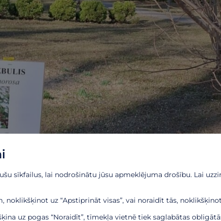
i
u sīkfailus, lai nodrošinātu jūsu apmeklējuma drošību. Lai uzzin
 noklikšķinot uz “Apstiprināt visas”, vai noraidīt tās, noklikšķinot
kšķina uz pogas “Noraidīt”, tīmekļa vietnē tiek saglabātas obligāt