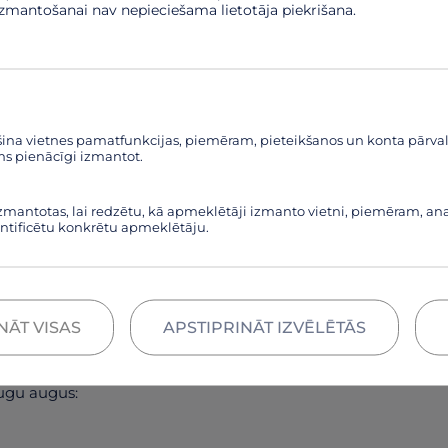
izmantošanai nav nepieciešama lietotāja piekrišana.
šina vietnes pamatfunkcijas, piemēram, pieteikšanos un konta pārv
ms pienācīgi izmantot.
izmantotas, lai redzētu, kā apmeklētāji izmanto vietni, piemēram, anal
dentificētu konkrētu apmeklētāju.
NĀT VISAS
APSTIPRINĀT IZVĒLĒTĀS
em, Tev jādodas uz Carnikavas parku, Carnikavā.
sugu augus: