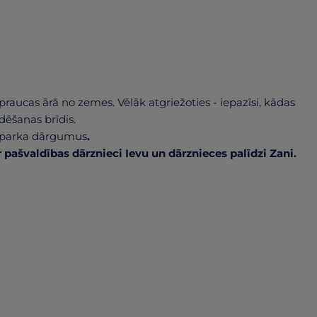
spraucas ārā no zemes. Vēlāk atgriežoties - iepazīsi, kādas
ēšanas brīdis.
ūsu parka dārgumus
.
r pašvaldības dārznieci Ievu un dārznieces palīdzi Zani.