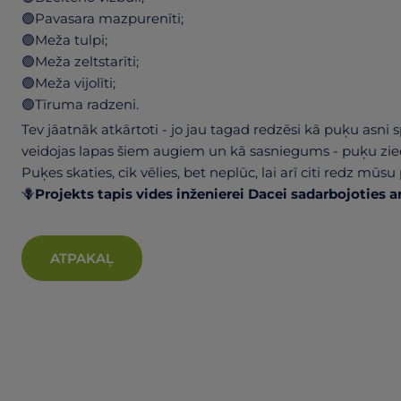
🟢Pavasara mazpurenīti;
🟢Meža tulpi;
🟢Meža zeltstarīti;
🟢Meža vijolīti;
🟢Tīruma radzeni.
Tev jāatnāk atkārtoti - jo jau tagad redzēsi kā puķu asni 
veidojas lapas šiem augiem un kā sasniegums - puķu zied
Puķes skaties, cik vēlies, bet neplūc, lai arī citi redz m
🪻
Projekts tapis vides inženierei Dacei sadarbojoties a
ATPAKAĻ