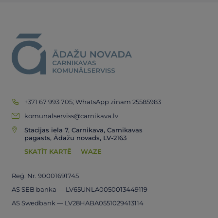
+371 67 993 705; WhatsApp ziņām 25585983
komunalserviss@carnikava.lv
Stacijas iela 7, Carnikava, Carnikavas
pagasts, Ādažu novads, LV-2163
SKATĪT KARTĒ
WAZE
Reģ. Nr. 90001691745
AS SEB banka — LV65UNLA0050013449119
AS Swedbank — LV28HABA0551029413114