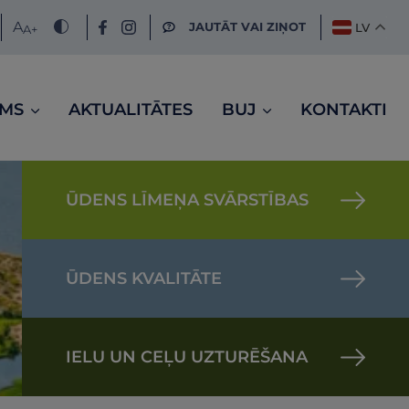
A
JAUTĀT VAI ZIŅOT
LV
A
+
UMS
AKTUALITĀTES
BUJ
KONTAKTI
ŪDENS LĪMEŅA SVĀRSTĪBAS
ŪDENS KVALITĀTE
IELU UN CEĻU UZTURĒŠANA