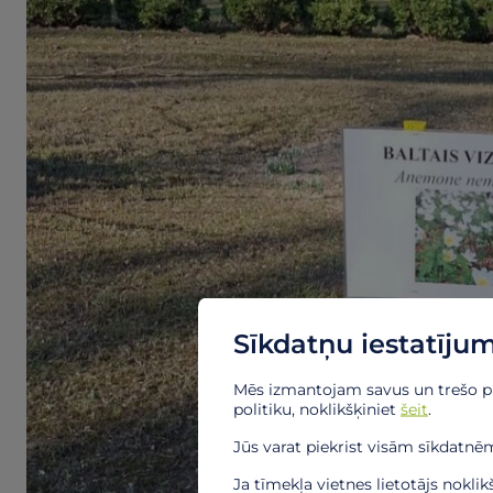
Sīkdatņu iestatījum
Mēs izmantojam savus un trešo puš
politiku, noklikšķiniet
šeit
.
Jūs varat piekrist visām sīkdatnēm,
Ja tīmekļa vietnes lietotājs nokli