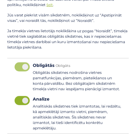
procesā), nolietota elektrotehnika, sadzīves atkritumi,
politiku, noklikšķiniet
šeit
.
nolietotās riepas.
Jūs varat piekrist visām sīkdatnēm, noklikšķinot uz “Apstiprināt
Carnikavas pagasta iedzīvotājiem ir iespēja izmantot
visas”, vai noraidīt tās, noklikšķinot uz “Noraidīt”.
šķiroto atkritumu savākšanas laukumu Kadagā, Kāpas
iela 23, kurā bez maksas var nodot dažāda veida
Ja tīmekļa vietnes lietotājs noklikšķina uz pogas “Noraidīt”, tīmekļa
atkritumus, tostarp papīra, plastmasas, metāla un stikla
vietnē tiek saglabātas obligātās sīkdatnes, kas ir nepieciešamas
tīmekļa vietnes darbībai un kuru izmantošanai nav nepieciešama
iepakojumu, nolietotu elektrotehniku un baterijas,
lietotāja piekrišana.
tekstilizstādājumus, koka iepakojumu. Tāpat laukumā
ikvienam Ādažu novada iedzīvotājam ir iespējams gada
laikā bez maksas nodot līdz 100 kilogramiem liela izmēra
Obligātās
Obligāts
atkritumus un četras vieglā auto riepas. Plašāka
Obligātās sīkdatnes nodrošina vietnes
informācija par šķiroto atkritumu savākšanas laukumā
pamatfunkcijas, piemēram, pieteikšanos un
piedāvātajiem pakalpojumiem un darba laiku pieejama
konta pārvaldību. Bez obligātajām sīkdatnēm
tīmekļa vietni nav iespējams pienācīgi izmantot.
“Eco Baltia vide” mājaslapā ŠEIT.
Savukārt ikdienā “Eco Baltia vide” sadarbībā ar “Latvijas
Analīze
Zaļo punktu” nodrošina arī Ādažu novada klientiem
Analītiskās sīkdatnes tiek izmantotas, lai redzētu,
iespēju pieteikties uzkrāto elektroiekārtu izvešanai no
kā apmeklētāji izmanto vietni, piemēram,
analītiskās sīkdatnes. Šīs sīkdatnes nevar
dzīvesvietas vai uzņēmuma adreses (apjomā virs 40 kg).
izmantot, lai tieši identificētu konkrētu
Vairāk informācijas, zvanot pa tel. 8717 vai rakstot uz e-
apmeklētāju.
pastu adazi@ecobaltiavide.lv. Informācija par citiem SIA