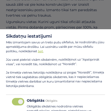
sausā zālē vai pie koka konstrukcijām var izraisīt
neatgriezenisku postu. Izmanto tikai tam paredzētas
tvertnes vai pelnu traukus.
Ugunskuru vietas: Kurini uguni tikai oficiāli atļautās
vietās. Pirms došanās prom, pārliecinies par 100%, ka
pelni ir auksti un nodzēsti (izmantojot ūdeni vai smiltis).
Sīkdatņu iestatījumi
Atkritumu apsaimniekošana: Ja atkritumu urna ir bojāta
Mēs izmantojam savus un trešo pušu sīkfailus, lai nodrošinātu jūsu
vai pilna, lūdzu, paņem savus atkritumus līdzi. Karsti
apmeklējuma drošību. Lai uzzinātu vairāk par mūsu sīkfailu
pelni vai gruzoši priekšmeti atkritumu urnās ir biežākais
politiku, noklikšķiniet
šeit
.
aizdegšanās cēlonis.
Jūs varat piekrist visām sīkdatnēm, noklikšķinot uz “Apstiprināt
Redzi bīstamību – rīkojies! Ja pamani dūmus vai bez
visas”, vai noraidīt tās, noklikšķinot uz “Noraidīt”.
uzraudzības atstātu ugunskuru, neesi vienaldzīgs, ja
Ja tīmekļa vietnes lietotājs noklikšķina uz pogas “Noraidīt”, tīmekļa
iespējams nodzēs vai ziņo glābšanas dienestam pa
vietnē tiek saglabātas obligātās sīkdatnes, kas ir nepieciešamas
tālruni 112.
tīmekļa vietnes darbībai un kuru izmantošanai nav nepieciešama
Vandālisms vai neuzmanība ne tikai izposta ainavu, bet
lietotāja piekrišana.
arī atņem mums visiem iespēju kvalitatīvi atpūsties
dabā.
Obligātās
Obligāts
Būsim atbildīgi pret dabu un viens pret otru
Obligātās sīkdatnes nodrošina vietnes
pamatfunkcijas, piemēram, pieteikšanos un