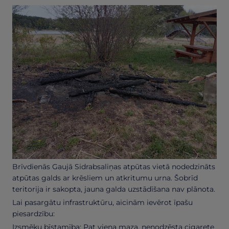
Brīvdienās Gaujā Sidrabsaliņas atpūtas vietā nodedzināts
atpūtas galds ar krēsliem un atkritumu urna. Šobrīd
teritorija ir sakopta, jauna galda uzstādīšana nav plānota.
Lai pasargātu infrastruktūru, aicinām ievērot īpašu
piesardzību:
Izsmēķu bīstamība: Pat viena maza, nenodzēsta cigarete