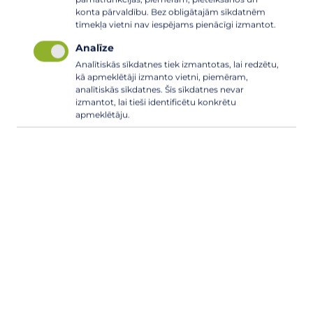
konta pārvaldību. Bez obligātajām sīkdatnēm
ATPAKAĻ
tīmekļa vietni nav iespējams pienācīgi izmantot.
Analīze
Analītiskās sīkdatnes tiek izmantotas, lai redzētu,
kā apmeklētāji izmanto vietni, piemēram,
analītiskās sīkdatnes. Šīs sīkdatnes nevar
izmantot, lai tieši identificētu konkrētu
apmeklētāju.
+371 67 993 705; WhatsApp ziņām 25585983
komunalserviss@carnikava.lv
Stacijas iela 7, Carnikava, Carnikavas
pagasts, Ādažu novads, LV-2163
SKATĪT KARTĒ
WAZE
Reģ. Nr. 90001691745