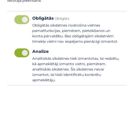
lietotāja piekrišana.
Obligātās
Obligāts
Obligātās sīkdatnes nodrošina vietnes
pamatfunkcijas, piemēram, pieteikšanos un
konta pārvaldību. Bez obligātajām sīkdatnēm
tīmekļa vietni nav iespējams pienācīgi izmantot.
Analīze
Analītiskās sīkdatnes tiek izmantotas, lai redzētu,
kā apmeklētāji izmanto vietni, piemēram,
Uzsākti būvdarbi Laveru poldera sūkņu
analītiskās sīkdatnes. Šīs sīkdatnes nevar
izmantot, lai tieši identificētu konkrētu
stacijas “Laveri” krājbaseina formēšanai!
apmeklētāju.
17. JŪNIJS, 2026