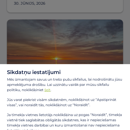
30. JŪNIJS, 2026
Sīkdatņu iestatījumi
Mēs izmantojam savus un trešo pušu sīkfailus, lai nodrošinātu jūsu
apmeklējuma drošību. Lai uzzinātu vairāk par mūsu sīkfailu
Peldēšanās vietu ūdens kvalitāte
politiku, noklikšķiniet
šeit
.
Jūs varat piekrist visām sīkdatnēm, noklikšķinot uz “Apstiprināt
visas”, vai noraidīt tās, noklikšķinot uz “Noraidīt”.
27. JŪNIJS, 2026
Ja tīmekļa vietnes lietotājs noklikšķina uz pogas “Noraidīt”, tīmekļa
vietnē tiek saglabātas obligātās sīkdatnes, kas ir nepieciešamas
tīmekļa vietnes darbībai un kuru izmantošanai nav nepieciešama