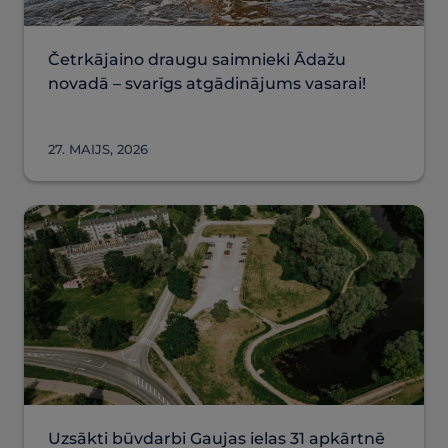
Četrkājaino draugu saimnieki Ādažu
novadā – svarīgs atgādinājums vasarai!
27. MAIJS, 2026
Uzsākti būvdarbi Gaujas ielas 31 apkārtnē