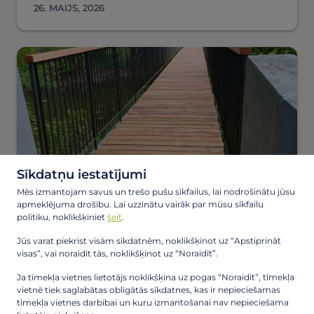
26. MAIJS, 2026
Sīkdatņu iestatījumi
Mēs izmantojam savus un trešo pušu sīkfailus, lai nodrošinātu jūsu
apmeklējuma drošību. Lai uzzinātu vairāk par mūsu sīkfailu
Atjaunots gājēju tilts Ādažos pār Vējupi!
politiku, noklikšķiniet
šeit
.
Jūs varat piekrist visām sīkdatnēm, noklikšķinot uz “Apstiprināt
visas”, vai noraidīt tās, noklikšķinot uz “Noraidīt”.
22. MAIJS, 2026
Ja tīmekļa vietnes lietotājs noklikšķina uz pogas “Noraidīt”, tīmekļa
vietnē tiek saglabātas obligātās sīkdatnes, kas ir nepieciešamas
tīmekļa vietnes darbībai un kuru izmantošanai nav nepieciešama