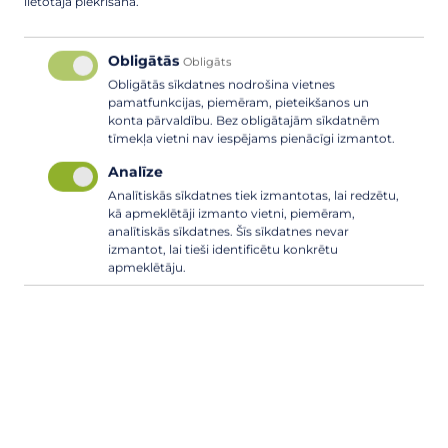
lietotāja piekrišana.
Obligātās
Obligāts
Obligātās sīkdatnes nodrošina vietnes
pamatfunkcijas, piemēram, pieteikšanos un
konta pārvaldību. Bez obligātajām sīkdatnēm
tīmekļa vietni nav iespējams pienācīgi izmantot.
Analīze
Analītiskās sīkdatnes tiek izmantotas, lai redzētu,
kā apmeklētāji izmanto vietni, piemēram,
No 3. jūnija samazināsies atkritumu
analītiskās sīkdatnes. Šīs sīkdatnes nevar
izmantot, lai tieši identificētu konkrētu
apsaimniekošanas maksa Ādažos un
apmeklētāju.
Ādažu pagastā
22. MAIJS, 2026