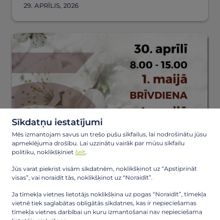
29. APRĪLIS, 2026
Sīkdatņu iestatījumi
Mēs izmantojam savus un trešo pušu sīkfailus, lai nodrošinātu jūsu
apmeklējuma drošību. Lai uzzinātu vairāk par mūsu sīkfailu
Darba laiks pirmssvētku dienā
politiku, noklikšķiniet
šeit
.
Jūs varat piekrist visām sīkdatnēm, noklikšķinot uz “Apstiprināt
visas”, vai noraidīt tās, noklikšķinot uz “Noraidīt”.
29. APRĪLIS, 2026
Ja tīmekļa vietnes lietotājs noklikšķina uz pogas “Noraidīt”, tīmekļa
vietnē tiek saglabātas obligātās sīkdatnes, kas ir nepieciešamas
tīmekļa vietnes darbībai un kuru izmantošanai nav nepieciešama