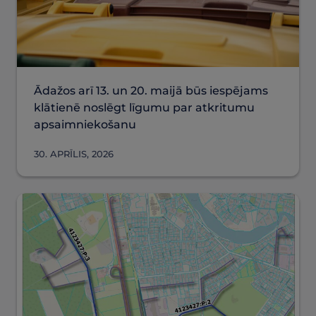
Ādažos arī 13. un 20. maijā būs iespējams
klātienē noslēgt līgumu par atkritumu
apsaimniekošanu
30. APRĪLIS, 2026