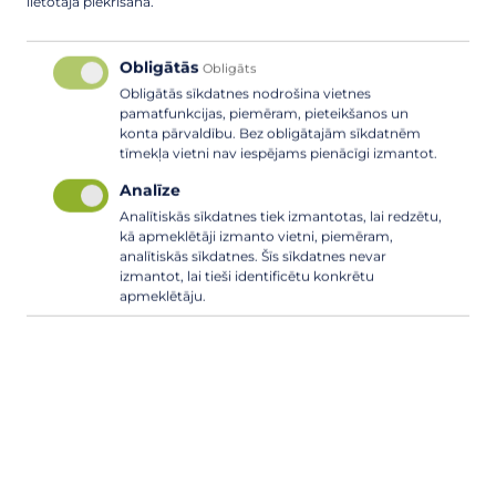
lietotāja piekrišana.
Obligātās
Obligāts
Obligātās sīkdatnes nodrošina vietnes
pamatfunkcijas, piemēram, pieteikšanos un
konta pārvaldību. Bez obligātajām sīkdatnēm
tīmekļa vietni nav iespējams pienācīgi izmantot.
Analīze
Analītiskās sīkdatnes tiek izmantotas, lai redzētu,
kā apmeklētāji izmanto vietni, piemēram,
Lapu, zāles nodošanas akcija Ādažu
analītiskās sīkdatnes. Šīs sīkdatnes nevar
izmantot, lai tieši identificētu konkrētu
novadā maijā!
apmeklētāju.
28. APRĪLIS, 2026