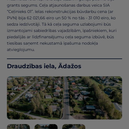
grants segums. Ceļa atjaunošanas darbus veica SIA
“Ceļinieks 01”. Ielas rekonstrukcijas būvdarbu cena (ar
PVN) bija 62 021,66 eiro un 50 % no tās - 31 010 eiro, ko
sedza iedzīvotāji. Tā kā ceļa seguma uzlabojumi būs
izmantojami sabiedrības vajadzībām, īpašniekiem, kuri
piedalījās ar līdzfinansējumu ceļa seguma izbūvē, būs
tiesības saņemt nekustamā īpašuma nodokļa
atvieglojumu.
Draudzības iela, Ādažos