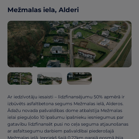
Mežmalas iela, Alderi
Ar iedzīvotāju iesaisti – līdzfinansējumu 50% apmērā ir
izbūvēts asfaltbetona segums Mežmalas ielā, Alderos.
Ādažu novada pašvaldības dome atbalstīja Mežmalas
ielai pieguļošo 10 īpašumu īpašnieku iesniegumus par
gatavību līdzfinansēt pusi no ceļa seguma atjaunošanas
ar asfaltsegumu darbiem pašvaldībai piederošajā
Mežmalas ielā. Iepriekš šajā 0,22km garajā posmā bija