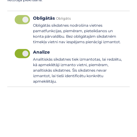
lietotāja piekrišana.
divkārtu virsmas apstrādi, veikta ceļa paplašināšana,
izbūvētas nobrauktuves, atjaunoti grāvji, demontējot
vecās un uzstādot jaunas caurtekas, veikta krūmu un
Obligātās
Obligāts
koku zāģēšana, ūdens novadteknes uzstādīšana, nogāžu
Obligātās sīkdatnes nodrošina vietnes
nostiprināšana, nomaļu izbūve, uzstādot drošības
pamatfunkcijas, piemēram, pieteikšanos un
barjeras kritiskajās vietās. Darbi veikti 8,5 kilometru
konta pārvaldību. Bez obligātajām sīkdatnēm
tīmekļa vietni nav iespējams pienācīgi izmantot.
garumā, no kuriem aptuveni puskilometra garumā
krustojumos uzklāts asfaltbetona segums. Projekta
Analīze
realizācija notiek sadarbībā ar Aizsardzības ministriju,
Analītiskās sīkdatnes tiek izmantotas, lai redzētu,
kura ir objekta finansētāja. Projekta izmaksas 1 875 633
kā apmeklētāji izmanto vietni, piemēram,
eiro (ar PVN).
analītiskās sīkdatnes. Šīs sīkdatnes nevar
izmantot, lai tieši identificētu konkrētu
apmeklētāju.
Liepu aleja, Carnikava