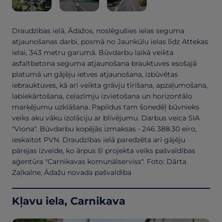
Draudzības ielā, Ādažos, noslēgušies ielas seguma
atjaunošanas darbi, posmā no Jaunkūlu ielas līdz Attekas
ielai, 343 metru garumā. Būvdarbu laikā veikta
asfaltbetona seguma atjaunošana brauktuves esošajā
platumā un gājēju ietves atjaunošana, izbūvētas
iebrauktuves, kā arī veikta grāvju tīrīšana, apzaļumošana,
labiekārtošana, ceļazīmju izvietošana un horizontālo
marķējumu uzklāšana. Papildus tam šonedēļ būvnieks
veiks aku vāku izolāciju ar blīvējumu. Darbus veica SIA
"Viona". Būvdarbu kopējās izmaksas - 246 388.30 eiro,
ieskaitot PVN. Draudzības ielā paredzēta arī gājēju
pārejas izveide, ko ārpus šī projekta veiks pašvaldības
aģentūra "Carnikavas komunālserviss". Foto: Dārta
Zaļkalne, Ādažu novada pašvaldība
Kļavu iela, Carnikava