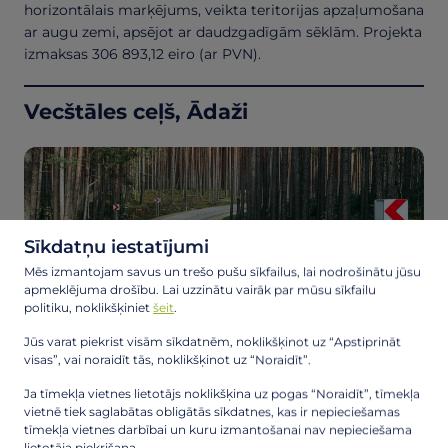
horizontālais marķējums, veikta teritorijas apzaļumošana
ar augu zemi, apsējot ar daudzgadīgām sēklām. Projekta
izmaksas 306 893,12 eiro (ar PVN).
Vecštāles ceļš, Ādaži
Sīkdatņu iestatījumi
Mēs izmantojam savus un trešo pušu sīkfailus, lai nodrošinātu jūsu
apmeklējuma drošību. Lai uzzinātu vairāk par mūsu sīkfailu
politiku, noklikšķiniet
šeit
.
Jūs varat piekrist visām sīkdatnēm, noklikšķinot uz “Apstiprināt
visas”, vai noraidīt tās, noklikšķinot uz “Noraidīt”.
Vecštāles ceļa pārbūve no Kadagas ceļa līdz Iļķenes
Ja tīmekļa vietnes lietotājs noklikšķina uz pogas “Noraidīt”, tīmekļa
vietnē tiek saglabātas obligātās sīkdatnes, kas ir nepieciešamas
ceļam. Būvdarbu laikā izbūvētas šķembu seguma
tīmekļa vietnes darbībai un kuru izmantošanai nav nepieciešama
apakškārtas un asfaltbetona seguma kārtas, veicot