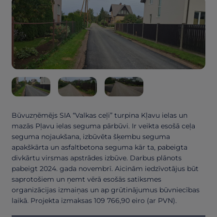
Būvuzņēmējs SIA “Valkas ceļi” turpina Kļavu ielas un
mazās Pļavu ielas seguma pārbūvi. Ir veikta esošā ceļa
seguma nojaukšana, izbūvēta šķembu seguma
apakškārta un asfaltbetona seguma kār ta, pabeigta
divkārtu virsmas apstrādes izbūve. Darbus plānots
pabeigt 2024. gada novembrī. Aicinām iedzīvotājus būt
saprotošiem un ņemt vērā esošās satiksmes
organizācijas izmaiņas un ap grūtinājumus būvniecības
laikā. Projekta izmaksas 109 766,90 eiro (ar PVN).