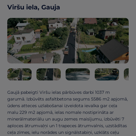
Viršu iela, Gauja
Gaujā pabeigti Viršu ielas pārbūves darbi 1037 m
garumā. Izbūvēts asfaltbetona segums 5586 m2 apjomā,
ūdens atteces uzlabošanai izveidota ievalka gar ceļa
malu 229 m2 apjomā, ielas nomale nostiprināta ar
minerālmateriālu un augu zemes maisījumu, izbūvēti 7
aploces ātrumvaļņi un 1 trapeces ātrumvalnis, uzstādītas
ceļa zīmes, ielu norādes un signālstabiņi, uzklāts ceļu