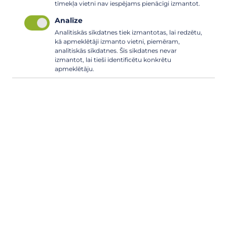
tīmekļa vietni nav iespējams pienācīgi izmantot.
Analīze
Analītiskās sīkdatnes tiek izmantotas, lai redzētu,
kā apmeklētāji izmanto vietni, piemēram,
analītiskās sīkdatnes. Šīs sīkdatnes nevar
izmantot, lai tieši identificētu konkrētu
apmeklētāju.
+371 67 993 705; WhatsApp ziņām 25585983
komunalserviss@carnikava.lv
Stacijas iela 7, Carnikava, Carnikavas
pagasts, Ādažu novads, LV-2163
SKATĪT KARTĒ
WAZE
Reģ. Nr. 90001691745
AS SEB banka — LV65UNLA0050013449119
AS Swedbank — LV28HABA0551029413114