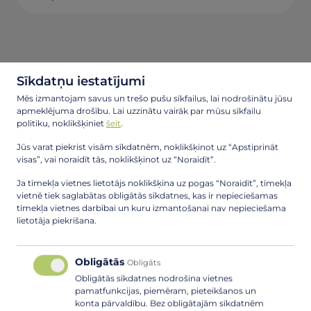
Sīkdatņu iestatījumi
Mēs izmantojam savus un trešo pušu sīkfailus, lai nodrošinātu jūsu
apmeklējuma drošību. Lai uzzinātu vairāk par mūsu sīkfailu
politiku, noklikšķiniet
šeit
.
Jūs varat piekrist visām sīkdatnēm, noklikšķinot uz “Apstiprināt
visas”, vai noraidīt tās, noklikšķinot uz “Noraidīt”.
Ja tīmekļa vietnes lietotājs noklikšķina uz pogas “Noraidīt”, tīmekļa
vietnē tiek saglabātas obligātās sīkdatnes, kas ir nepieciešamas
tīmekļa vietnes darbībai un kuru izmantošanai nav nepieciešama
lietotāja piekrišana.
Obligātās
Obligāts
Obligātās sīkdatnes nodrošina vietnes
pamatfunkcijas, piemēram, pieteikšanos un
konta pārvaldību. Bez obligātajām sīkdatnēm